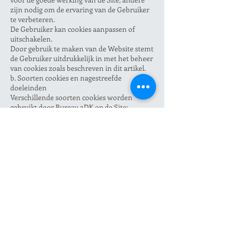
zijn nodig om de ervaring van de Gebruiker
te verbeteren.
De Gebruiker kan cookies aanpassen of
uitschakelen.
Door gebruik te maken van de Website stemt
de Gebruiker uitdrukkelijk in met het beheer
van cookies zoals beschreven in dit artikel.
b. Soorten cookies en nagestreefde
doeleinden
Verschillende soorten cookies worden
gebruikt door Bureau 3DK op de Site:
Technische cookies: deze zijn noodzakelijk
voor de werking van de Site, maken de
communicatie van de ingevoerde gegevens
mogelijk en zijn bedoeld om de navigatie
van de Gebruiker te vergemakkelijken;
Analytische en publiekscookies: deze cookies
maken de herkenning van de Gebruiker
mogelijk en worden gebruikt om het aantal
Gebruikers van de Website over een
bepaalde periode te tellen. Omdat ze ook het
surfgedrag aangeven, zijn ze een effectieve
manier om de surfervaring van de Gebruiker