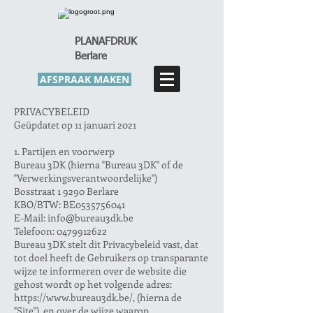
PLANAFDRUK
Berlare
AFSPRAAK MAKEN
PRIVACYBELEID
Geüpdatet op 11 januari 2021
1. Partijen en voorwerp
Bureau 3DK (hierna "Bureau 3DK" of de
"Verwerkingsverantwoordelijke")
Bosstraat 1 9290 Berlare
KBO/BTW: BE0535756041
E-Mail: info@bureau3dk.be
Telefoon: 0479912622
Bureau 3DK stelt dit Privacybeleid vast, dat
tot doel heeft de Gebruikers op transparante
wijze te informeren over de website die
gehost wordt op het volgende adres:
https://www.bureau3dk.be/,
(hierna de
"Site"), en over de wijze waarop